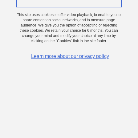
On 1 June 2026
This site uses cookies to offer video playback, to enable you to
share content on social networks, and to measure page
Grenoble - Presqu'île
audience. We give you the option of accepting or rejecting
Gravure Développement et caractérisation
these cookies. We retain your choice for 6 months. You can
change your mind and modify your choice at any time by
d'un procédé de dépôt par PE-ALD sélective
clicking on the "Cookies" link in the site footer.
d'oxyde de silicium pour le remplissage de
tranchées d'isolation profondes et à fort
Learn more about our privacy policy
rapport d'aspect, appliqué aux imageurs à
illumination face-arrière.
Une part importante des innovations actuelles dans le
domaine des capteurs d’images CMOS concerne le
développement et la réalisation d’imageurs CMOS à
illumination face arrière (BSI) de haute résolution. Pour
améliorer leurs performances optiques, les technologies les
plus récentes reposent sur la définition de tranchées
profondes et à fort rapport d’aspect (profondeur de plusieurs
microns et ouverture réduite d’une centaine de
nanomètres). Il devient dès lors nécessaire de développer