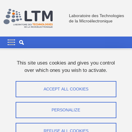
Skip to main content
Cookies management
Laboratoire des Technologies
de la Microélectronique
Navigation principale
Navigation principale mobile
Breadcrumb
Home
News
This site uses cookies and gives you control
over which ones you wish to activate.
Martial SANTORELLI's PhD thesis
defence
ACCEPT ALL COOKIES
Share on Facebook
Share on LinkedIn
Print
Share
PERSONALIZE
Share this page URL
Thesis defence
REFUSE ALL COOKIES