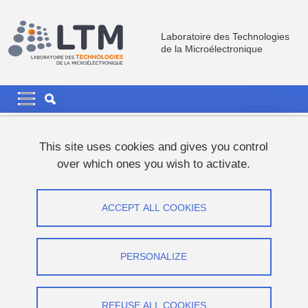
Skip to main content
Cookies management
Laboratoire des Technologies
de la Microélectronique
Navigation principale
Navigation principale mobile
Breadcrumb
Home
News
This site uses cookies and gives you control
over which ones you wish to activate.
Simon St-Jacques's PhD thesis defence
ACCEPT ALL COOKIES
Share on Facebook
Share on LinkedIn
Print
Share
Share this page URL
PERSONALIZE
Thesis defence
REFUSE ALL COOKIES